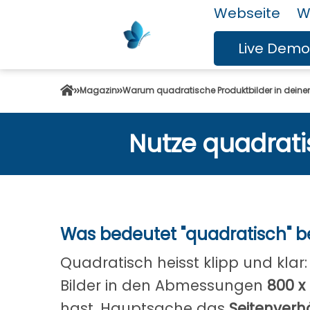
Webseite
W
Live Demo
Magazin
Warum quadratische Produktbilder in dein
Nutze quadrati
Was bedeutet "quadratisch" be
Quadratisch heisst klipp und klar
Bilder in den Abmessungen
800 x 
hast. Hauptsache das
Seitenverhäl