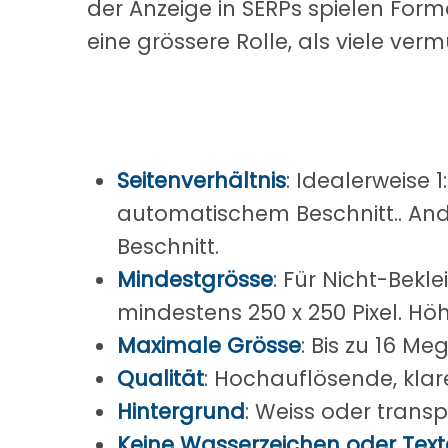
der Anzeige in SERPs spielen Form
eine grössere Rolle, als viele verm
Seitenverhältnis
: Idealerweise 
automatischem Beschnitt.. And
Beschnitt.
Mindestgrösse
: Für Nicht-Bekl
mindestens 250 x 250 Pixel. Hö
Maximale Grösse
: Bis zu 16 Me
Qualität
: Hochauflösende, klar
Hintergrund
: Weiss oder trans
Keine Wasserzeichen oder Text