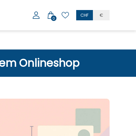
CHF
€
0
inem Onlineshop